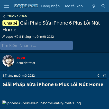
Đăng nhập
Tạo tài khoản
IPHONE - IPAD
Giải Pháp Sửa iPhone 6 Plus Lỗi Nút
Chia sẻ
Home
B
N
zopo
8 Tháng mười một 2022
ắ
g
t
à
đ
y
ầ
b
zopo
u
ắ
t
Administrator
đ
ầ
8 Tháng mười một 2022
#1
u
Giải Pháp Sửa iPhone 6 Plus Lỗi Nút Home​