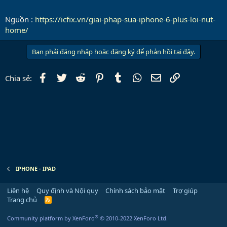
Nguồn :
https://icfix.vn/giai-phap-sua-iphone-6-plus-loi-nut-
home/
Bạn phải đăng nhập hoặc đăng ký để phản hồi tại đây.
Facebook
Twitter
Reddit
Pinterest
Tumblr
WhatsApp
Email
Link
Chia sẻ:
IPHONE - IPAD
Liên hệ
Quy định và Nội quy
Chính sách bảo mật
Trợ giúp
Trang chủ
R
S
S
®
Community platform by XenForo
© 2010-2022 XenForo Ltd.