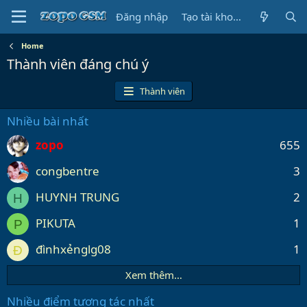
Đăng nhập
Tạo tài khoản
Home
Thành viên đáng chú ý
Thành viên
Nhiều bài nhất
zopo
655
congbentre
3
HUYNH TRUNG
2
H
PIKUTA
1
P
đìnhxẻnglg08
1
Đ
Xem thêm…
Nhiều điểm tương tác nhất