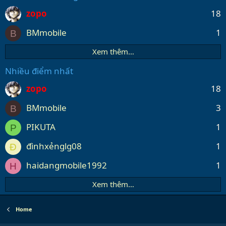
zopo
18
BMmobile
1
B
Xem thêm…
Nhiều điểm nhất
zopo
18
BMmobile
3
B
PIKUTA
1
P
đìnhxẻnglg08
1
Đ
haidangmobile1992
1
H
Xem thêm…
Home