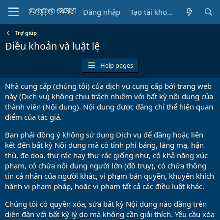
Đăng nhập
Tạo tài khoản
Trợ giúp
Điều khoản và luật lệ
Help pages
Nhà cung cấp (chúng tôi) của dịch vụ cung cấp bới trang web
này (Dịch vụ) không chịu trách nhiệm với bất kỳ nội dung của
thành viên (Nội dung). Nội dung được đăng chỉ thể hiện quan
điểm của tác giả.
Bạn phải đồng ý không sử dụng Dịch vụ để đăng hoặc liên
kết đến bất kỳ Nội dung mà có tính phỉ báng, lăng mạ, hận
thù, đe dọa, thư rác hay thư rác giống như, có khả năng xúc
phạm, có chứa nội dung người lớn (đồ trụy), có chứa thông
tin cá nhân của người khác, vi phạm bản quyền, khuyến khích
hành vi phạm pháp, hoặc vi phạm tất cả các điều luật khác.
Chúng tôi có quyền xóa, sửa bất kỳ Nội dung nào đăng trên
diễn đàn với bất kỳ lý do mà không cần giải thích. Yêu cầu xóa