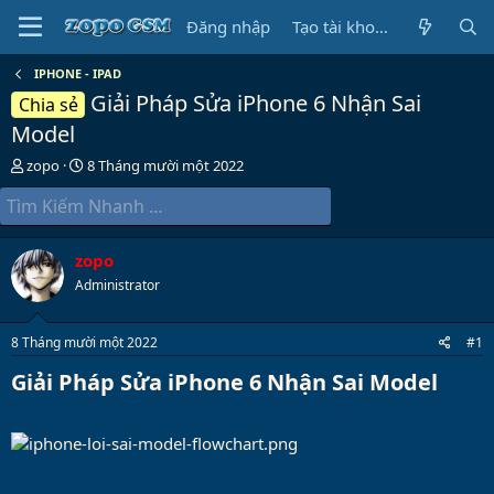
Đăng nhập
Tạo tài khoản
IPHONE - IPAD
Giải Pháp Sửa iPhone 6 Nhận Sai
Chia sẻ
Model
B
N
zopo
8 Tháng mười một 2022
ắ
g
t
à
đ
y
ầ
b
zopo
u
ắ
t
Administrator
đ
ầ
8 Tháng mười một 2022
#1
u
Giải Pháp Sửa iPhone 6 Nhận Sai Model​