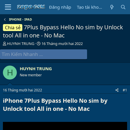
Đăng nhập
Tạo tài khoản
IPHONE - IPAD
7Plus Bypass Hello No sim by Unlock
Chia sẻ
tool All in one - No Mac
B
N
HUYNH TRUNG
16 Tháng mười hai 2022
ắ
g
t
à
đ
y
ầ
b
HUYNH TRUNG
u
ắ
H
t
New member
đ
ầ
16 Tháng mười hai 2022
#1
u
iPhone 7Plus Bypass Hello No sim by
Unlock tool All in one - No Mac​