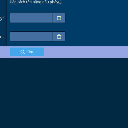
Dãn cách tên bằng dấu phẩy(,).
ày
an
Tìm