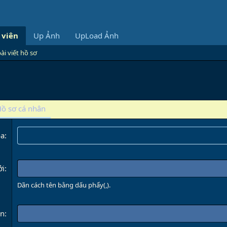
 viên
Up Ảnh
UpLoad Ảnh
ài viết hồ sơ
Hồ sơ cá nhân
óa
ởi
Dãn cách tên bằng dấu phẩy(,).
ên