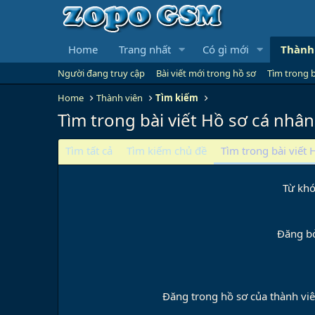
Home
Trang nhất
Có gì mới
Thành
Người đang truy cập
Bài viết mới trong hồ sơ
Tìm trong b
Home
Thành viên
Tìm kiếm
Tìm trong bài viết Hồ sơ cá nhân
Tìm tất cả
Tìm kiếm chủ đề
Tìm trong bài viết 
Từ kh
Đăng b
Đăng trong hồ sơ của thành vi