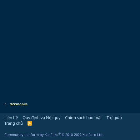
d2kmobile
Liên hệ
Quy định và Nội quy
Chính sách bảo mật
Trợ giúp
Trang chủ
R
S
S
®
Community platform by XenForo
© 2010-2022 XenForo Ltd.