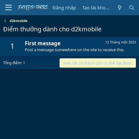
Đăng nhập
Tạo tài khoản
d2kmobile
Điểm thưởng dành cho d2kmobile
First message
12 Tháng một 2023
1
Post a message somewhere on the site to receive this.
Tổng điểm: 1
Xem tất cả thành tích có thể đạt được