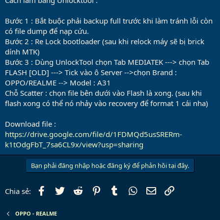
Bước 1 : Bắt buộc phải backup full trước khi làm tránh lỗi còn
có file dump để nạp cứu.
Bước 2 : Re Lock bootloader (sau khi relock máy sẽ bị brick
dính MTK)
Bước 3 : Dùng UnlockTool chọn Tab MEDIATEK ---> chọn Tab
FLASH [OLD] ---> Tick vào ô Server -->chọn Brand :
OPPO/REALME --> Model : A31
Chỗ Scatter : chọn file bên dưới vào Flash là xong. (sau khi
flash xong có thể nó nhảy vào recovery để format 1 cái nha)
Download file :
https://drive.google.com/file/d/1FDMQd5usSRERm-
k1tOdgFbT_7sa6CL9x/view?usp=sharing
Bạn phải đăng nhập hoặc đăng ký để phản hồi tại đây.
Facebook
Twitter
Reddit
Pinterest
Tumblr
WhatsApp
Email
Link
Chia sẻ:
OPPO - REALME