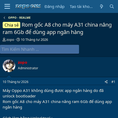
Đăng nhập
Tạo tài khoản
OPPO - REALME
Rom gốc A8 cho máy A31 china nâng
Chia sẻ
ram 6Gb để dùng app ngân hàng
B
N
zopo
10 Tháng tư 2026
ắ
g
t
à
đ
y
ầ
b
zopo
u
ắ
t
Administrator
đ
ầ
10 Tháng tư 2026
#1
u
Máy Oppo A31 không dùng đươc app ngân hàng do đã
unlock bootloader
Rom gốc A8 cho máy A31 china nâng ram 6Gb để dùng app
ngân hàng
Cách làm bằng Unlocktool :