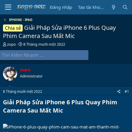
Đăng nhập
Tạo tài khoản
IPHONE - IPAD
Giải Pháp Sửa iPhone 6 Plus Quay
Chia sẻ
Phim Camera Sau Mất Mic
B
N
zopo
8 Tháng mười một 2022
ắ
g
t
à
đ
y
ầ
b
zopo
u
ắ
t
Administrator
đ
ầ
8 Tháng mười một 2022
#1
u
Giải Pháp Sửa iPhone 6 Plus Quay Phim
Camera Sau Mất Mic​