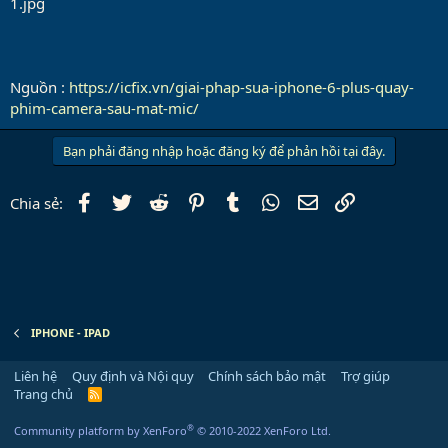
Nguồn :
https://icfix.vn/giai-phap-sua-iphone-6-plus-quay-
phim-camera-sau-mat-mic/
Bạn phải đăng nhập hoặc đăng ký để phản hồi tại đây.
Facebook
Twitter
Reddit
Pinterest
Tumblr
WhatsApp
Email
Link
Chia sẻ:
IPHONE - IPAD
Liên hệ
Quy định và Nội quy
Chính sách bảo mật
Trợ giúp
Trang chủ
R
S
S
®
Community platform by XenForo
© 2010-2022 XenForo Ltd.