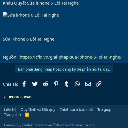
Khẩu Quyết Sửa iPhone 6 Lỗi Tai Nghe
Sửa iPhone 6 Lỗi Tai Nghe
Nguồn :
https://icfix.vn/giai-phap-sua-iphone-6-loi-tai-nghe/
Bạn phải đăng nhập hoặc đăng ký để phản hồi tại đây.
Facebook
Twitter
Reddit
Pinterest
Tumblr
WhatsApp
Email
Link
Chia sẻ:
IPHONE - IPAD
Liên hệ
Quy định và Nội quy
Chính sách bảo mật
Trợ giúp
Trang chủ
R
S
S
®
Community platform by XenForo
© 2010-2022 XenForo Ltd.