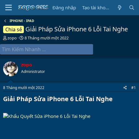
Đăng nhập
Tạo tài khoản
IPHONE - IPAD
Giải Pháp Sửa iPhone 6 Lỗi Tai Nghe
Chia sẻ
B
N
zopo
8 Tháng mười một 2022
ắ
g
t
à
đ
y
ầ
b
zopo
u
ắ
t
Administrator
đ
ầ
8 Tháng mười một 2022
#1
u
Giải Pháp Sửa iPhone 6 Lỗi Tai Nghe​